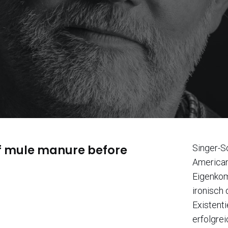
of mule manure before
Singer-S
American
Eigenkom
ironisch
Existent
erfolgre