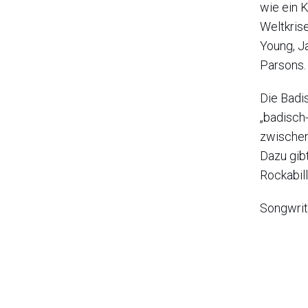
wie ein 
Weltkris
Young, J
Parsons.
Die Badi
„badisch
zwischen
Dazu gibt
Rockabill
Songwriti