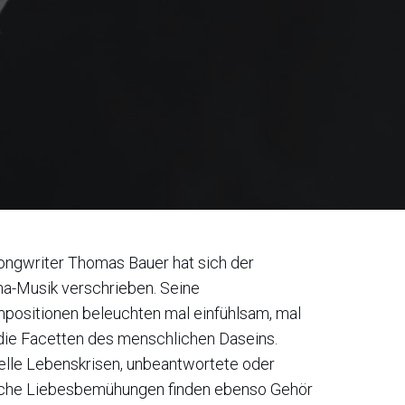
ongwriter Thomas Bauer hat sich der
a-Musik verschrieben. Seine
positionen beleuchten mal einfühlsam, mal
 die Facetten des menschlichen Daseins.
ielle Lebenskrisen, unbeantwortete oder
iche Liebesbemühungen finden ebenso Gehör